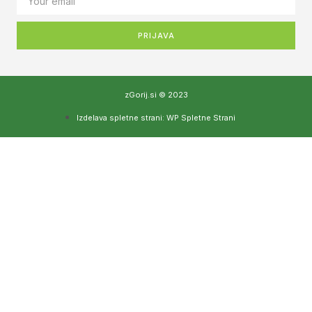
PRIJAVA
zGorij.si © 2023
Izdelava spletne strani: WP Spletne Strani