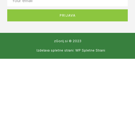
PRIJAVA
zGorij.si © 2023
Izdelava spletne strani: WP Spletne Strani