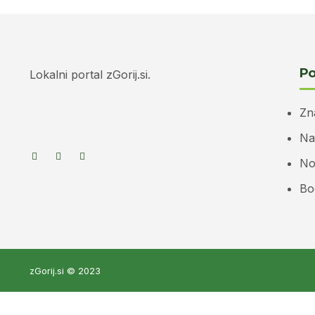
Po
Lokalni portal zGorij.si.
Zn
Na
No
Bo
zGorij.si © 2023